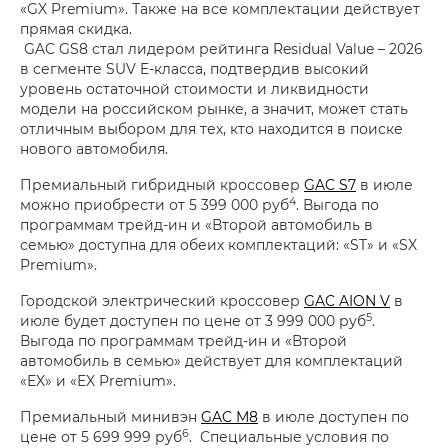
«GX Premium». Также на все комплектации действует
прямая скидка.
GAC GS8 стал лидером рейтинга Residual Value – 2026
в сегменте SUV E-класса, подтвердив высокий
уровень остаточной стоимости и ликвидности
модели на российском рынке, а значит, может стать
отличным выбором для тех, кто находится в поиске
нового автомобиля.
Премиальный гибридный кроссовер
GAC S7
в июле
4
можно приобрести от 5 399 000 руб
. Выгода по
программам трейд-ин и «Второй автомобиль в
семью» доступна для обеих комплектаций: «ST» и «SX
Premium».
Городской электрический кроссовер
GAC AION V
в
5
июле будет доступен по цене от 3 999 000 руб
.
Выгода по программам трейд-ин и «Второй
автомобиль в семью» действует для комплектаций
«EX» и «EX Premium».
Премиальный минивэн
GAC M8
в июле доступен по
6
цене от 5 699 999 руб
. Специальные условия по