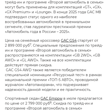
трейд-ин и программе «Второй автомобиль в семью»
могут быть применены для комплектаций «GT», «GX»,
«GX Premium» и «Lounge». В конце 2025 года GAC M8
подтвердил статус одного из наиболее
востребованных автомобилей в премиальном
сегменте, став лауреатом престижной премии
«Автомобиль года в России – 2025».
Цена на семейный кроссовер
GAC GS4
стартует от
7
2 899 000 руб
. Специальные предложения по трейд-
ин и программе «Второй автомобиль в семью»
распространяются на комплектации «GB 2WD», «GB
AWD» и «GL AWD». Также на все комплектации
действует прямая скидка.
GAC GS4 AWD также является победителем
специальной номинации «Ресурсный тест» в рамках
национальной премии «ТОП-5 АВТО», проводимой
журналом «Автопанорама», что подчеркивает
надежность данной модели и ее практичность.
Спортивный седан
GAC Empow
в июле предлагается
8
по цене от 2 799 000 руб
. Скидка по трейд-ин и
программе «Второй автомобиль в семью»