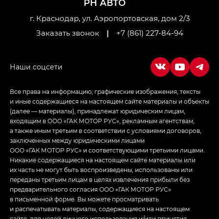
РН АВТО
Джи Икс ПРЕМИУМ — GX PREMIUM, ЛАУНЖ —
LOUNGE
г. Краснодар, ул. Аэропортовская, дом 2/3
Заказать звонок
|
+7 (861) 227-84-94
Empow — Эмпау (Empow) в комплектации
Джи Эс — GS, Джи Эль с элементы экстерьера
в спортивном стиле — GL
(S-Style)
Все права на информацию, графические изображения, тексты
и иные содержащиеся на настоящем сайте материалы и объекты
(далее — материалы), принадлежат юридическим лицам,
входящим в ООО «ГАК МОТОР РУС», рекламным агентствам,
а также иным третьим в соответствии с условиями договоров,
заключенных между юридическими лицами
ООО «ГАК МОТОР РУС» и соответствующими третьими лицами.
Никакие содержащиеся на настоящем сайте материалы или
их часть не могут быть воспроизведены, использованы или
переданы третьим лицам в целях извлечения прибыли без
предварительного согласия ООО «ГАК МОТОР РУС»
в письменной форме. Вы можете просматривать
и распечатывать материалы, содержащиеся на настоящем
сайте, для целей личного использования и/или принятия