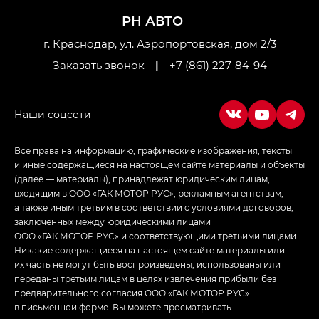
Джи Ти — GT, Джи Икс — GX,
РН АВТО
Джи Икс ПРЕМИУМ — GX PREMIUM, ЛАУНЖ —
LOUNGE
г. Краснодар, ул. Аэропортовская, дом 2/3
Заказать звонок
|
+7 (861) 227-84-94
Empow — Эмпау (Empow) в комплектации
Джи Эс — GS, Джи Эль с элементы экстерьера
в спортивном стиле — GL
(S-Style)
Все права на информацию, графические изображения, тексты
и иные содержащиеся на настоящем сайте материалы и объекты
(далее — материалы), принадлежат юридическим лицам,
входящим в ООО «ГАК МОТОР РУС», рекламным агентствам,
а также иным третьим в соответствии с условиями договоров,
заключенных между юридическими лицами
ООО «ГАК МОТОР РУС» и соответствующими третьими лицами.
Никакие содержащиеся на настоящем сайте материалы или
их часть не могут быть воспроизведены, использованы или
переданы третьим лицам в целях извлечения прибыли без
предварительного согласия ООО «ГАК МОТОР РУС»
в письменной форме. Вы можете просматривать