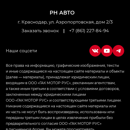
M8 — Эм 8 (M8) в комплектациях Джи Эль — GL,
Джи Ти — GT, Джи Икс — GX,
РН АВТО
Джи Икс ПРЕМИУМ — GX PREMIUM, ЛАУНЖ —
LOUNGE
г. Краснодар, ул. Аэропортовская, дом 2/3
Заказать звонок
|
+7 (861) 227-84-94
Empow — Эмпау (Empow) в комплектации
Джи Эс — GS, Джи Эль с элементы экстерьера
в спортивном стиле — GL
(S-Style)
Все права на информацию, графические изображения, тексты
и иные содержащиеся на настоящем сайте материалы и объекты
(далее — материалы), принадлежат юридическим лицам,
входящим в ООО «ГАК МОТОР РУС», рекламным агентствам,
а также иным третьим в соответствии с условиями договоров,
заключенных между юридическими лицами
ООО «ГАК МОТОР РУС» и соответствующими третьими лицами.
Никакие содержащиеся на настоящем сайте материалы или
их часть не могут быть воспроизведены, использованы или
переданы третьим лицам в целях извлечения прибыли без
предварительного согласия ООО «ГАК МОТОР РУС»
в письменной форме. Вы можете просматривать