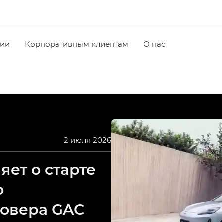
чии
Корпоративным клиентам
О нас
2 июля 2026
ет о старте
о
совера GAC