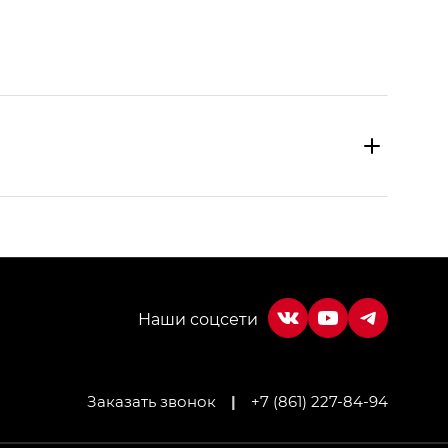
Заказать звонок
|
+7 (861) 227-84-94
МИУМ — GX PREMIUM, Джи Эти — GT, Джи Эль —