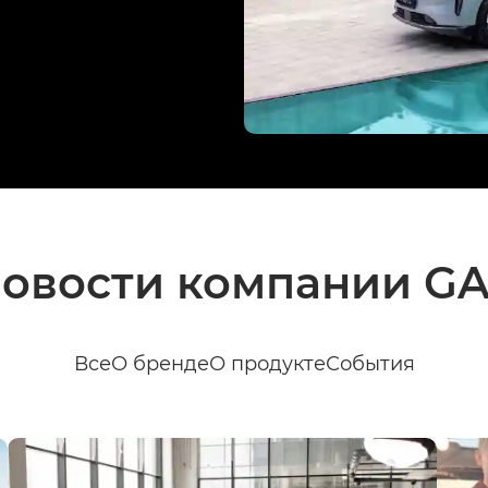
овости компании G
Все
О бренде
О продукте
События