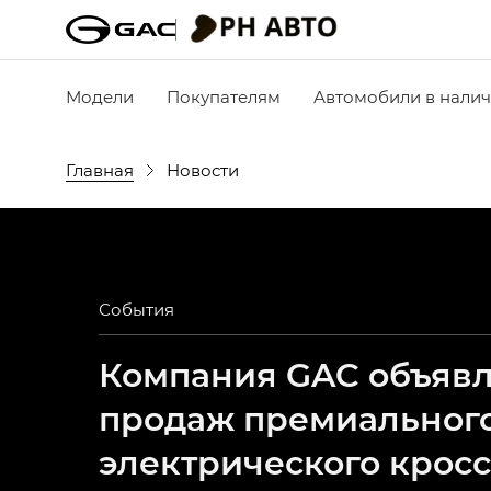
Модели
Покупателям
Автомобили в нали
Главная
Новости
События
Компания GAC объявля
продаж премиальног
электрического крос