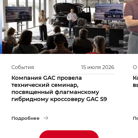
События
15
июля
2026
О
Компания GAC провела
К
технический семинар,
в
посвященный флагманскому
гибридному кроссоверу GAC S9
Подробнее
П