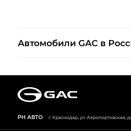
Aвтомобили GAC в Рос
S9 — Эс 9 (S9) в комплектации Эс Икс 
S7 — Эс 7 (S7) в комплектациях Эс Икс П
HYPTEC HT — Хайптек Эйч Ти (HYPTEC H
AION V — Айон Ви в комплектациях Экс 
РН АВТО
г. Краснодар, ул. Аэропортовская, д
GS8 — Джи Эс 8 (GS8) в комплектациях 
GL