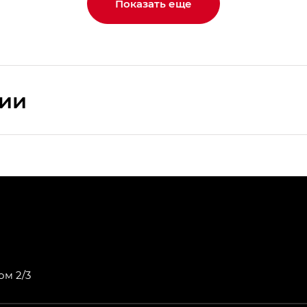
Показать еще
сии
ПРЕМИУМ — SX PREMIUM
РЕМИУМ — SX PREMIUM, Эс Тэ — ST
T) в комплектации Экс ПРЕМИУМ — EX PREMIUM
— EX, Экс ПРЕМИУМ — EX Premium
ом 2/3
Джи Эс 8 ТРЭВЕЛЛЕР — GS8 TRAVELLER, Джи Икс ПРЕ