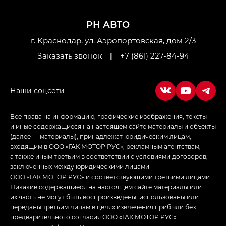
M8 — Эм 8 (M8) в комплектациях Джи Эль — GL,
Джи Ти — GT, Джи Икс — GX,
РН АВТО
Джи Икс ПРЕМИУМ — GX PREMIUM, ЛАУНЖ —
LOUNGE
г. Краснодар, ул. Аэропортовская, дом 2/3
Заказать звонок
|
+7 (861) 227-84-94
Empow — Эмпау (Empow) в комплектации
Джи Эс — GS, Джи Эль с элементы экстерьера
в спортивном стиле — GL
(S-Style)
Все права на информацию, графические изображения, тексты
и иные содержащиеся на настоящем сайте материалы и объекты
(далее — материалы), принадлежат юридическим лицам,
входящим в ООО «ГАК МОТОР РУС», рекламным агентствам,
а также иным третьим в соответствии с условиями договоров,
заключенных между юридическими лицами
ООО «ГАК МОТОР РУС» и соответствующими третьими лицами.
Никакие содержащиеся на настоящем сайте материалы или
их часть не могут быть воспроизведены, использованы или
переданы третьим лицам в целях извлечения прибыли без
предварительного согласия ООО «ГАК МОТОР РУС»