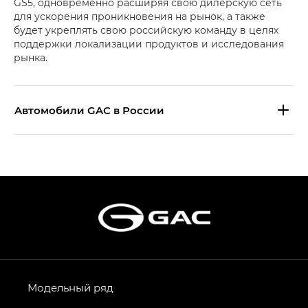
GS5, одновременно расширяя свою дилерскую сеть
для ускорения проникновения на рынок, а также
будет укреплять свою российскую команду в целях
поддержки локализации продуктов и исследования
рынка.
Aвтомобили GAC в России
S9 — Эс 9 (S9) в комплектации
Эс Икс ПРЕМИУМ — SX PREMIUM
S7 — Эс 7 (S7) в комплектациях
Эс Икс ПРЕМИУМ — SX PREMIUM, Эс Тэ — ST
HYPTEC HT — Хайптек Эйч Ти (HYPTEC HT)
в комплектации Экс ПРЕМИУМ — EX PREMIUM
AION V — Айон Ви в комплектациях Экс — EX,
Модельный ряд
Экс ПРЕМИУМ — EX Premium