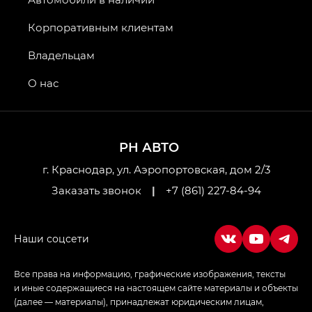
Джи Икс ПРЕМИУМ — GX PREMIUM, Джи Эти —
GT, Джи Эль — GL
Корпоративным клиентам
GS4 — Джи Эс 4 (GS4) в комплектациях Джи Би
Владельцам
Передний привод — GB 2WD, Джи Би Полный
привод — GB AWD, Джи Эль Полный привод —
О нас
GL AWD
M8 — Эм 8 (M8) в комплектациях Джи Эль — GL,
Джи Ти — GT, Джи Икс — GX,
РН АВТО
Джи Икс ПРЕМИУМ — GX PREMIUM, ЛАУНЖ —
LOUNGE
г. Краснодар, ул. Аэропортовская, дом 2/3
Заказать звонок
|
+7 (861) 227-84-94
Empow — Эмпау (Empow) в комплектации
Джи Эс — GS, Джи Эль с элементы экстерьера
в спортивном стиле — GL
(S-Style)
Все права на информацию, графические изображения, тексты
и иные содержащиеся на настоящем сайте материалы и объекты
(далее — материалы), принадлежат юридическим лицам,