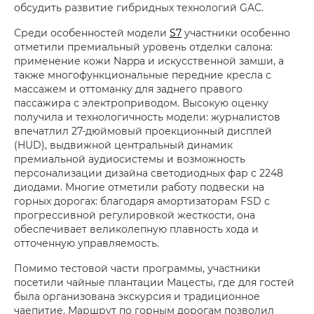
обсудить развитие гибридных технологий GAC.
Среди особенностей модели
S7
участники особенно
отметили премиальный уровень отделки салона:
применение кожи Nappa и искусственной замши, а
также многофункциональные передние кресла с
массажем и оттоманку для заднего правого
пассажира с электроприводом. Высокую оценку
получила и технологичность модели: журналистов
впечатлил 27-дюймовый проекционный дисплей
(HUD), выдвижной центральный динамик
премиальной аудиосистемы и возможность
персонализации дизайна светодиодных фар с 2248
диодами. Многие отметили работу подвески на
горных дорогах: благодаря амортизаторам FSD с
прогрессивной регулировкой жесткости, она
обеспечивает великолепную плавность хода и
отточенную управляемость.
Помимо тестовой части программы, участники
посетили чайные плантации Мацесты, где для гостей
была организована экскурсия и традиционное
чаепитие. Маршрут по горным дорогам позволил