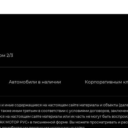
ПРЕМИУМ — SX PREMIUM
РЕМИУМ — SX PREMIUM, Эс Тэ — ST
T) в комплектации Экс ПРЕМИУМ — EX PREMIUM
— EX, Экс ПРЕМИУМ — EX Premium
ом 2/3
Джи Эс 8 ТРЭВЕЛЛЕР — GS8 TRAVELLER, Джи Икс ПРЕ
 Джи Би Передний привод — GB 2WD, Джи Би Полный
Автомобили в наличии
Корпоративным к
ь — GL, Джи Ти — GT, Джи Икс — GX, Джи Икс ПРЕМ
ы и иные содержащиеся на настоящем сайте материалы и объекты (дал
а также иным третьим в соответствии с условиями договоров, заклю
Джи Эс — GS, Джи Эль с элементы экстерьера в спо
я на настоящем сайте материалы или их часть не могут быть воспрои
АК МОТОР РУС» в письменной форме. Вы можете просматривать и рас
о приобретении продукции указанных на сайте.