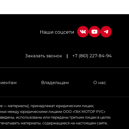
Заказать звонок
|
+7 (861) 227-84-94
МИУМ — GX PREMIUM, Джи Эти — GT, Джи Эль —
 привод — GB AWD, Джи Эль Полный привод —
лиентам
Владельцам
О нас
ИУМ — GX PREMIUM, ЛАУНЖ — LOUNGE
ее — материалы), принадлежат юридическим лицам,
ченных между юридическими лицами ООО «ГАК МОТОР РУС»
ртивном стиле — GL
(S-Style)
зведены, использованы или переданы третьим лицам в целях
печатывать материалы, содержащиеся на настоящем сайте,