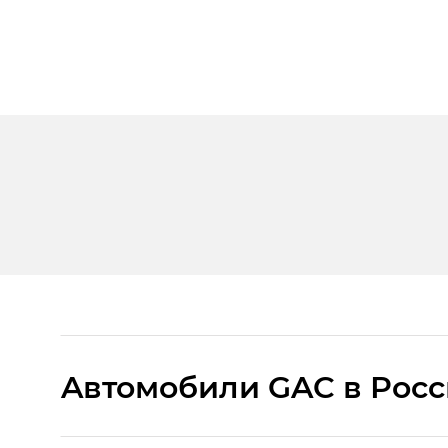
Aвтомобили GAC в Рос