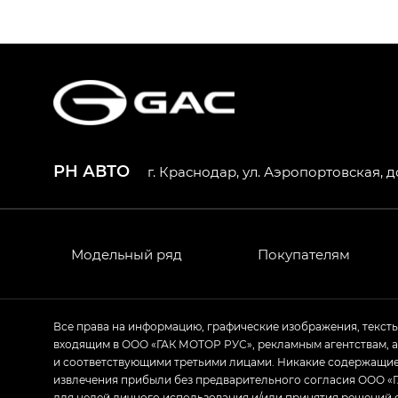
S9 — Эс 9 (S9) в комплектации Эс Икс 
S7 — Эс 7 (S7) в комплектациях Эс Икс П
HYPTEC HT — Хайптек Эйч Ти (HYPTEC H
AION V — Айон Ви в комплектациях Экс 
РН АВТО
г. Краснодар, ул. Аэропортовская, д
GS8 — Джи Эс 8 (GS8) в комплектациях 
GL
GS4 — Джи Эс 4 (GS4) в комплектациях
Модельный ряд
Покупателям
GL AWD
M8 — Эм 8 (M8) в комплектациях Джи Эл
Все права на информацию, графические изображения, текст
входящим в ООО «ГАК МОТОР РУС», рекламным агентствам, 
Empow — Эмпау (Empow) в комплектации 
и соответствующими третьими лицами. Никакие содержащиес
извлечения прибыли без предварительного согласия ООО «Г
для целей личного использования и/или принятия решений 