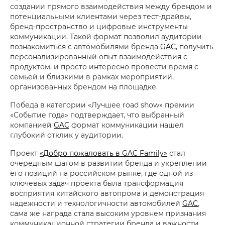
создании прямого взаимодействия между брендом и
потенциальными клиентами через тест-драйвы,
бренд-пространство и цифровые инструменты
коммуникации. Такой формат позволил аудитории
познакомиться с автомобилями бренда
GAC
, получить
персонализированный опыт взаимодействия с
продуктом, и просто интересно провести время с
семьей и близкими в рамках мероприятий,
организованных брендом на площадке.
Победа в категории «Лучшее road show» премии
«Событие года» подтверждает, что выбранный
компанией
GAC
формат коммуникации нашел
глубокий отклик у аудитории.
Проект
«Добро пожаловать в GAC Family»
стал
очередным шагом в развитии бренда и укреплении
его позиций на российском рынке, где одной из
ключевых задач проекта была трансформация
восприятия китайского автопрома и демонстрация
надежности и технологичности автомобилей
GAC
,
сама же награда стала высоким уровнем признания
коммуникационной стратегии бренда и важности