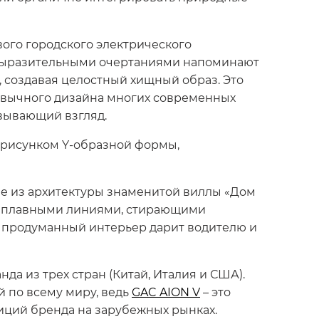
вого городского электрического
с выразительными очертаниями напоминают
 создавая целостный хищный образ. Это
ивычного дизайна многих современных
овывающий взгляд.
 рисунком Y-образной формы,
е из архитектуры знаменитой виллы «Дом
ся плавными линиями, стирающими
о продуманный интерьер дарит водителю и
да из трех стран (Китай, Италия и США).
 по всему миру, ведь
GAC AION V
– это
зиций бренда на зарубежных рынках.