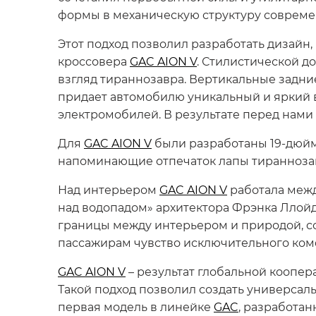
формы в механическую структуру совреме
Этот подход позволил разработать дизайн
кроссовера
GAC AION V
. Стилистической 
взгляд тираннозавра. Вертикальные задни
придает автомобилю уникальный и яркий 
электромобилей. В результате перед нами
Для
GAC AION V
были разработаны 19-дюйм
напоминающие отпечаток лапы тиранноза
Над интерьером
GAC AION V
работала межд
над водопадом» архитектора Фрэнка Ллой
границы между интерьером и природой, с
пассажирам чувство исключительного ком
GAC AION V
– результат глобальной коопера
Такой подход позволил создать универсал
первая модель в линейке
GAC
, разработа