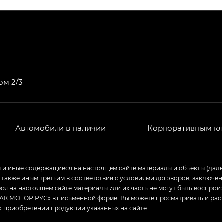
ПРЕМИУМ — SX PREMIUM
РЕМИУМ — SX PREMIUM, Эс Тэ — ST
T) в комплектации Экс ПРЕМИУМ — EX PREMIUM
— EX, Экс ПРЕМИУМ — EX Premium
ом 2/3
Джи Эс 8 ТРЭВЕЛЛЕР — GS8 TRAVELLER, Джи Икс ПРЕ
 Джи Би Передний привод — GB 2WD, Джи Би Полный
Автомобили в наличии
Корпоративным к
ь — GL, Джи Ти — GT, Джи Икс — GX, Джи Икс ПРЕМ
ы и иные содержащиеся на настоящем сайте материалы и объекты (дал
а также иным третьим в соответствии с условиями договоров, заклю
Джи Эс — GS, Джи Эль с элементы экстерьера в спо
я на настоящем сайте материалы или их часть не могут быть воспрои
АК МОТОР РУС» в письменной форме. Вы можете просматривать и рас
о приобретении продукции указанных на сайте.