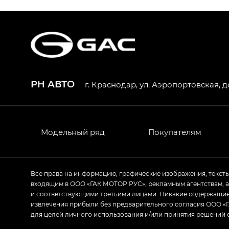
S9 — Эс 9 (S9) в комплектации Эс Икс 
S7 — Эс 7 (S7) в комплектациях Эс Икс П
HYPTEC HT — Хайптек Эйч Ти (HYPTEC H
AION V — Айон Ви в комплектациях Экс 
РН АВТО
г. Краснодар, ул. Аэропортовская, д
GS8 — Джи Эс 8 (GS8) в комплектациях 
GL
GS4 — Джи Эс 4 (GS4) в комплектациях
Модельный ряд
Покупателям
GL AWD
M8 — Эм 8 (M8) в комплектациях Джи Эл
Все права на информацию, графические изображения, текст
входящим в ООО «ГАК МОТОР РУС», рекламным агентствам, 
Empow — Эмпау (Empow) в комплектации 
и соответствующими третьими лицами. Никакие содержащиес
извлечения прибыли без предварительного согласия ООО «Г
для целей личного использования и/или принятия решений 