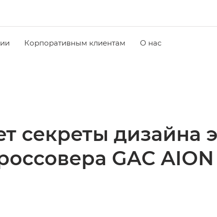
чии
Корпоративным клиентам
О нас
т секреты дизайна 
россовера GAC AION