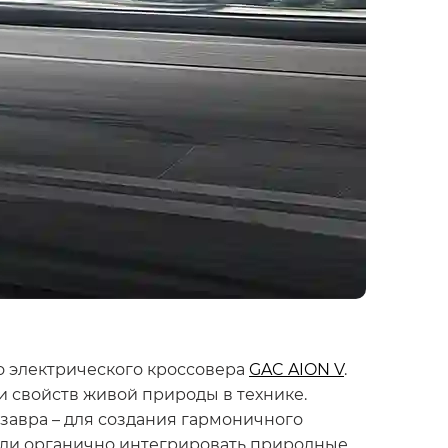
о электрического кроссовера
GAC AION V
.
 свойств живой природы в технике.
завра – для создания гармоничного
мели органично интегрировать природные