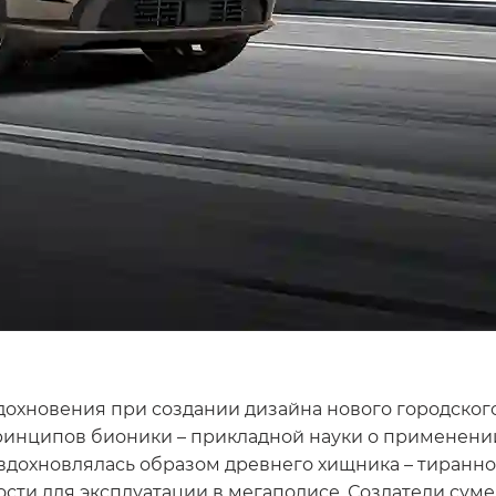
вдохновения при создании дизайна нового городског
ринципов бионики – прикладной науки о применении
вдохновлялась образом древнего хищника – тиранно
сти для эксплуатации в мегаполисе. Создатели су