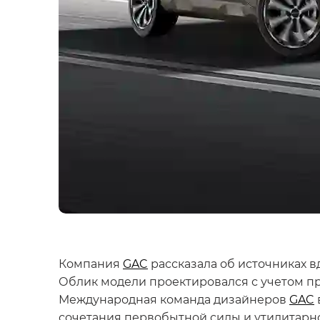
Компания
GAC
рассказала об источниках 
Облик модели проектировался с учетом п
Международная команда дизайнеров
GAC
сочетания первобытной силы и утилитарно