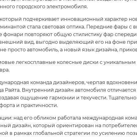
нного городского электромобиля.
, который подчеркивает инновационный характер но
доминантой стала световая оптика. Передние фары 
е фонари повторяют общую стилистику фар спереди,
внешний вид, выгодно выделяющий его на фоне пр
 не просто автомобиль, а новый язык дизайна, прик
овые легкосплавные колесные диски с уникальным
вра.
ународная команда дизайнеров, черпая вдохновени
да Райта. Внутренний дизайн автомобиля отличает
оздавая ощущение гармонии и текучести. Тщательн
форта и практичности.
ции: над его обликом работала международная коман
ьный дизайн, который ориентирован на потребителей
нной в рамках глобальной стратегии по усилению по