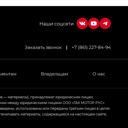
Заказать звонок
|
+7 (861) 227-84-94
МИУМ — GX PREMIUM, Джи Эти — GT, Джи Эль —
 привод — GB AWD, Джи Эль Полный привод —
лиентам
Владельцам
О нас
ИУМ — GX PREMIUM, ЛАУНЖ — LOUNGE
ее — материалы), принадлежат юридическим лицам,
ченных между юридическими лицами ООО «ГАК МОТОР РУС»
ртивном стиле — GL
(S-Style)
зведены, использованы или переданы третьим лицам в целях
печатывать материалы, содержащиеся на настоящем сайте,