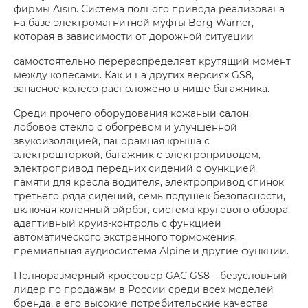
фирмы Aisin. Система полного привода реализована
на базе электромагнитной муфты Borg Warner,
которая в зависимости от дорожной ситуации
самостоятельно перераспределяет крутящий момент
между колесами. Как и на других версиях GS8,
запасное колесо расположено в нише багажника.
Среди прочего оборудования кожаный салон,
лобовое стекло с обогревом и улучшенной
звукоизоляцией, панорамная крыша с
электрошторкой, багажник с электроприводом,
электропривод передних сидений с функцией
памяти для кресла водителя, электропривод спинок
третьего ряда сидений, семь подушек безопасности,
включая коленный эйрбэг, система кругового обзора,
адаптивный круиз-контроль с функцией
автоматического экстренного торможения,
премиальная аудиосистема Alpine и другие функции.
Полноразмерный кроссовер GAC GS8 – безусловный
лидер по продажам в России среди всех моделей
бренда, а его высокие потребительские качества