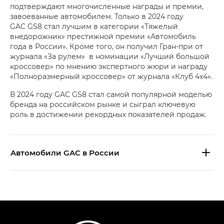
подтверждают многочисленные награды и премии,
завоеванные автомобилем. Только в 2024 году
GAC GS8 стал лучшим в категории «Тяжелый
внедорожник» престижной премии «Автомобиль
года в России». Кроме того, он получил Гран-при от
журнала «За рулем» в номинации «Лучший большой
кроссовер» по мнению экспертного жюри и награду
«Полноразмерный кроссовер» от журнала «Клуб 4х4».
В 2024 году GAC GS8 стал самой популярной моделью
бренда на российском рынке и сыграл ключевую
роль в достижении рекордных показателей продаж.
Aвтомобили GAC в России
S9 — Эс 9 (S9) в комплектации
Эс Икс ПРЕМИУМ — SX PREMIUM
S7 — Эс 7 (S7) в комплектациях