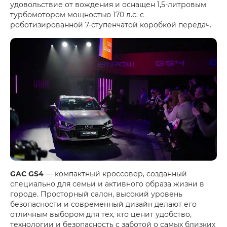
удовольствие от вождения и оснащен 1,5-литровым
турбомотором мощностью 170 л.с. с
роботизированной 7-ступенчатой коробкой передач.
GAC GS4
— компактный кроссовер, созданный
специально для семьи и активного образа жизни в
городе. Просторный салон, высокий уровень
безопасности и современный дизайн делают его
отличным выбором для тех, кто ценит удобство,
технологии и безопасность с заботой о самых близких