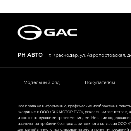
S9 — Эс 9 (S9) в комплектации Эс Икс 
S7 — Эс 7 (S7) в комплектациях Эс Икс П
HYPTEC HT — Хайптек Эйч Ти (HYPTEC H
AION V — Айон Ви в комплектациях Экс 
РН АВТО
г. Краснодар, ул. Аэропортовская, д
GS8 — Джи Эс 8 (GS8) в комплектациях 
GL
GS4 — Джи Эс 4 (GS4) в комплектациях
Модельный ряд
Покупателям
GL AWD
M8 — Эм 8 (M8) в комплектациях Джи Эл
Все права на информацию, графические изображения, текст
входящим в ООО «ГАК МОТОР РУС», рекламным агентствам, 
Empow — Эмпау (Empow) в комплектации 
и соответствующими третьими лицами. Никакие содержащиес
извлечения прибыли без предварительного согласия ООО «Г
для целей личного использования и/или принятия решений 