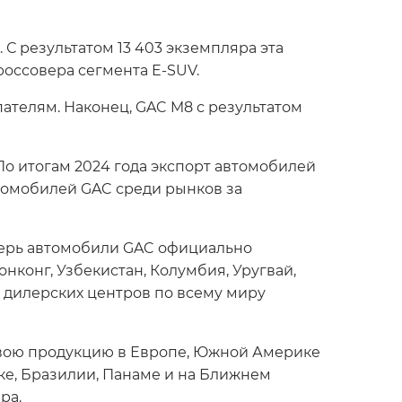
 результатом 13 403 экземпляра эта
оссовера сегмента E-SUV.
ателям. Наконец, GAC M8 с результатом
о итогам 2024 года экспорт автомобилей
томобилей GAC среди рынков за
перь автомобили GAC официально
онконг, Узбекистан, Колумбия, Уругвай,
х дилерских центров по всему миру
 свою продукцию в Европе, Южной Америке
ике, Бразилии, Панаме и на Ближнем
ра.