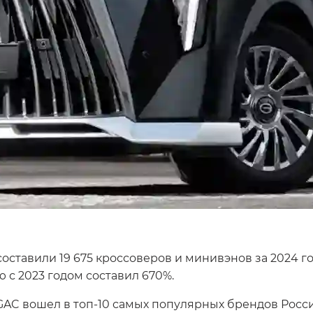
составили 19 675 кроссоверов и минивэнов за 2024 го
 с 2023 годом составил 670%.
GAC вошел в топ-10 самых популярных брендов Росси