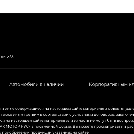
ПРЕМИУМ — SX PREMIUM
РЕМИУМ — SX PREMIUM, Эс Тэ — ST
T) в комплектации Экс ПРЕМИУМ — EX PREMIUM
— EX, Экс ПРЕМИУМ — EX Premium
ом 2/3
Джи Эс 8 ТРЭВЕЛЛЕР — GS8 TRAVELLER, Джи Икс ПРЕ
 Джи Би Передний привод — GB 2WD, Джи Би Полный
Автомобили в наличии
Корпоративным к
ь — GL, Джи Ти — GT, Джи Икс — GX, Джи Икс ПРЕМ
ы и иные содержащиеся на настоящем сайте материалы и объекты (дал
а также иным третьим в соответствии с условиями договоров, заклю
Джи Эс — GS, Джи Эль с элементы экстерьера в спо
я на настоящем сайте материалы или их часть не могут быть воспрои
АК МОТОР РУС» в письменной форме. Вы можете просматривать и рас
о приобретении продукции указанных на сайте.