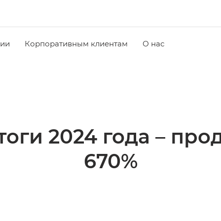
чии
Корпоративным клиентам
О нас
оги 2024 года – пр
670%