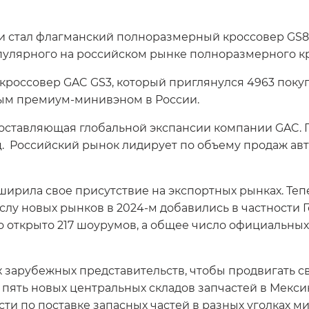
стал флагманский полноразмерный кроссовер GS8. С
пулярного на российском рынке полноразмерного кр
кроссовер GAC GS3, который приглянулся 4963 покуп
ным премиум-минивэном в России.
оставляющая глобальной экспансии компании GAC. П
ц. Российский рынок лидирует по объему продаж ав
ширила свое присутствие на экспортных рынках. Те
ислу новых рынков в 2024-м добавились в частности Г
ло открыто 217 шоурумов, а общее число официальны
х зарубежных представительств, чтобы продвигать
ла пять новых центральных складов запчастей в Мекс
и по поставке запасных частей в разных уголках ми