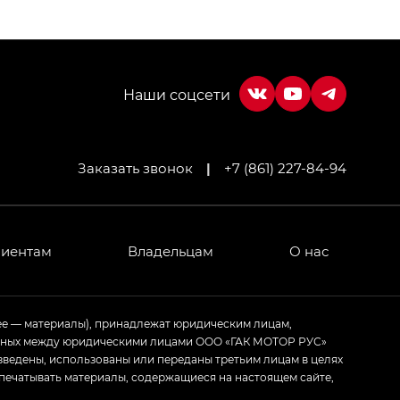
Заказать звонок
|
+7 (861) 227-84-94
МИУМ — GX PREMIUM, Джи Эти — GT, Джи Эль —
 привод — GB AWD, Джи Эль Полный привод —
лиентам
Владельцам
О нас
ИУМ — GX PREMIUM, ЛАУНЖ — LOUNGE
ее — материалы), принадлежат юридическим лицам,
ченных между юридическими лицами ООО «ГАК МОТОР РУС»
ртивном стиле — GL
(S-Style)
зведены, использованы или переданы третьим лицам в целях
печатывать материалы, содержащиеся на настоящем сайте,