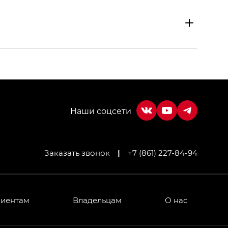
Заказать звонок
|
+7 (861) 227-84-94
МИУМ — GX PREMIUM, Джи Эти — GT, Джи Эль —
 привод — GB AWD, Джи Эль Полный привод —
лиентам
Владельцам
О нас