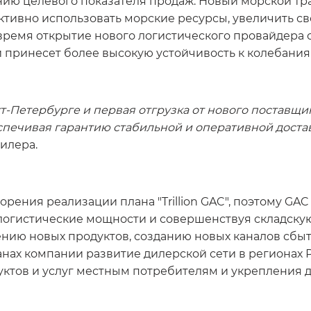
ию целевого показателя продаж. Новый морской тра
тивно использовать морские ресурсы, увеличить св
е время открытие нового логистического провайдера
 принесет более высокую устойчивость к колебания
т-Петербурге и первая отгрузка от нового поставщи
спечивая гарантию стабильной и оперативной доста
илера.
орения реализации плана "Trillion GAC", поэтому GA
огистические мощности и совершенствуя складскую 
ению новых продуктов, созданию новых каналов сб
ланах компании развитие дилерской сети в регионах
ктов и услуг местным потребителям и укрепления д