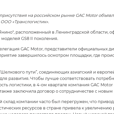
 присутствия на российском рынке GAC Motor объяв
 ООО «Транслогистик».
 "Янино", расположенный в Ленинградской области, 
моделей GS8 II поколения.
елегация GAC Motor, представители официальных ди
приятие завершилось осмотром площадки, где проис
 “Шелкового пути”, соединяющих азиатский и европе
ля развития. Чтобы лучше соответствовать потреб
сть логистики, в 4-ом квартале компания GAC Motor
 также заключила договор о сотрудничестве с новым
й склад компании часто был перегружен, что привод
стических ресурсов в стране привела к увеличению р