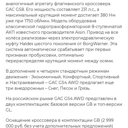
аналогичный агрегату флагманского кроссовера
GAC GS8. Его мощность составляет 231 л.с., а
максимальный крутящий момент достигает 380 Нм
уже при 1750 об/мин. Модель оборудована
классической гидротрансформаторной 8-ступенчатой
АКП известного производителя Aisin. Привод на все
колёса реализован через электрогидравлическую
муфту Haldex шестого поколения от BorgWarner. Эта
система автоматически срабатывает при первых
признаках пробуксовки, оптимально
перераспределяя крутящий момент между осями.
В дополнение к четырем стандартным режимам
движения - Экономичный, Комфортный, Спортивный
и Настраиваемый – GAC GS4 AWD предлагает еще
три внедорожных – Снег, Песок и Грязь.
На российском рынке GAC GS4 AWD представлен в
двух комплектациях: базовой версии GB и топ-версии
GL.
Оснащение кроссовера в комплектации GB (2 999
000 руб. без учета дополнительных предложений)