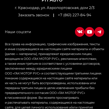
Джи Икс ПРЕМИУМ — GX PREMIUM, ЛАУНЖ —
LOUNGE
г. Краснодар, ул. Аэропортовская, дом 2/3
Заказать звонок
|
+7 (861) 227-84-94
Empow — Эмпау (Empow) в комплектации
Джи Эс — GS, Джи Эль с элементы экстерьера
в спортивном стиле — GL
(S-Style)
Все права на информацию, графические изображения, тексты
и иные содержащиеся на настоящем сайте материалы и объекты
(далее — материалы), принадлежат юридическим лицам,
входящим в ООО «ГАК МОТОР РУС», рекламным агентствам,
а также иным третьим в соответствии с условиями договоров,
заключенных между юридическими лицами
ООО «ГАК МОТОР РУС» и соответствующими третьими лицами.
Никакие содержащиеся на настоящем сайте материалы или
их часть не могут быть воспроизведены, использованы или
переданы третьим лицам в целях извлечения прибыли без
предварительного согласия ООО «ГАК МОТОР РУС»
в письменной форме. Вы можете просматривать
и распечатывать материалы, содержащиеся на настоящем
сайте, для целей личного использования и/или принятия