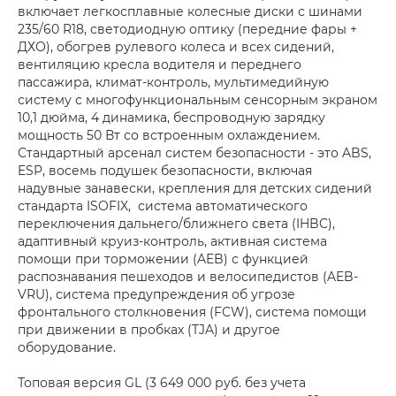
включает легкосплавные колесные диски с шинами
235/60 R18, светодиодную оптику (передние фары +
ДХО), обогрев рулевого колеса и всех сидений,
вентиляцию кресла водителя и переднего
пассажира, климат-контроль, мультимедийную
систему с многофункциональным сенсорным экраном
10,1 дюйма, 4 динамика, беспроводную зарядку
мощность 50 Вт со встроенным охлаждением.
Стандартный арсенал систем безопасности - это ABS,
ESP, восемь подушек безопасности, включая
надувные занавески, крепления для детских сидений
стандарта ISOFIX, система автоматического
переключения дальнего/ближнего света (IHBC),
адаптивный круиз-контроль, активная система
помощи при торможении (AEB) с функцией
распознавания пешеходов и велосипедистов (AEB-
VRU), система предупреждения об угрозе
фронтального столкновения (FCW), система помощи
при движении в пробках (TJA) и другое
оборудование.
Топовая версия GL (3 649 000 руб. без учета