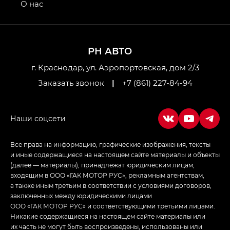
привод — GB AWD, Джи Эль Полный привод —
О нас
GL AWD
M8 — Эм 8 (M8) в комплектациях Джи Эль — GL,
Джи Ти — GT, Джи Икс — GX,
РН АВТО
Джи Икс ПРЕМИУМ — GX PREMIUM, ЛАУНЖ —
LOUNGE
г. Краснодар, ул. Аэропортовская, дом 2/3
Заказать звонок
|
+7 (861) 227-84-94
Empow — Эмпау (Empow) в комплектации
Джи Эс — GS, Джи Эль с элементы экстерьера
в спортивном стиле — GL
(S-Style)
Все права на информацию, графические изображения, тексты
и иные содержащиеся на настоящем сайте материалы и объекты
(далее — материалы), принадлежат юридическим лицам,
входящим в ООО «ГАК МОТОР РУС», рекламным агентствам,
а также иным третьим в соответствии с условиями договоров,
заключенных между юридическими лицами
ООО «ГАК МОТОР РУС» и соответствующими третьими лицами.
Никакие содержащиеся на настоящем сайте материалы или
их часть не могут быть воспроизведены, использованы или