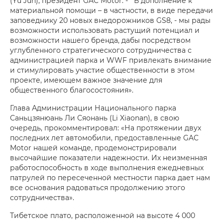
(Yu Jun), президент GAC Motor. - В дополнение к
материальной помощи – в частности, в виде передачи
заповеднику 20 новых внедорожников GS8, - мы рады
возможности использовать растущий потенциал и
возможности нашего бренда, дабы посредством
углубленного стратегического сотрудничества с
администрацией парка и WWF привлекать внимание
и стимулировать участие общественности в этом
проекте, имеющем важное значение для
общественного благосостояния».
Глава Администрации Национального парка
Саньцзянюань Ли Сяонань (Li Xiaonan), в свою
очередь, прокомментировал: «На протяжении двух
последних лет автомобили, предоставленные GAC
Motor нашей команде, продемонстрировали
высочайшие показатели надежности. Их неизменная
работоспособность в ходе выполнения ежедневных
патрулей по пересеченной местности парка дает нам
все основания радоваться продолжению этого
сотрудничества».
Тибетское плато, расположенной на высоте 4 000