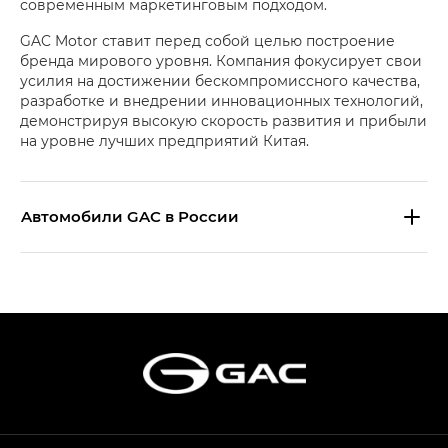
современным маркетинговым подходом.
GAC Motor ставит перед собой целью построение
бренда мирового уровня. Компания фокусирует свои
усилия на достижении бескомпромиссного качества,
разработке и внедрении инновационных технологий,
демонстрируя высокую скорость развития и прибыли
на уровне лучших предприятий Китая.
Aвтомобили GAC в России
S9 — Эс 9 (S9) в комплектации
Эс Икс ПРЕМИУМ — SX PREMIUM
S7 — Эс 7 (S7) в комплектациях
Эс Икс ПРЕМИУМ — SX PREMIUM, Эс Тэ — ST
HYPTEC HT — Хайптек Эйч Ти (HYPTEC HT)
в комплектации Экс ПРЕМИУМ — EX PREMIUM