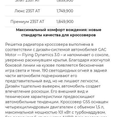
Элит 235T AT
1,659,900
Люкс 235T AT
1,749,900
Премиум 235T AT
1,849,900
Максимальный комфорт вождения: новые
стандарты качества для кроссоверов
Решетка радиатора кроссовера выполнена в
соответствии с дизайн-системой автомобилей GAC
Motor — Flying Dynamics 3.0 – и напоминает о соколе,
уверенно раскинувшем крылья. Благодаря изогнутой
боковой линии на кузове появляется бесконечная
игра света и тени. 190 светодиодных огней в задней
части автомобиля подчеркивают его
представительный вид, но не лишают легкости.
Дизайн тщательно выверен, автомобиль создает
впечатление роскоши. Его внешний вид и
технические характеристики предвосхищают
автомобильные тенденции. Кроссовер GS5 оснащен
четырехцилиндровым двигателем с объемом 1,5 л,
максимальной мощностью 101 кВт с турбонаддувом.