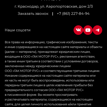
LOUNGE
г. Краснодар, ул. Аэропортовская, дом 2/3
Заказать звонок
|
+7 (861) 227-84-94
Empow — Эмпау (Empow) в комплектации
Джи Эс — GS, Джи Эль с элементы экстерьера
в спортивном стиле — GL
(S-Style)
Все права на информацию, графические изображения, тексты
и иные содержащиеся на настоящем сайте материалы и объекты
(далее — материалы), принадлежат юридическим лицам,
входящим в ООО «ГАК МОТОР РУС», рекламным агентствам,
а также иным третьим в соответствии с условиями договоров,
заключенных между юридическими лицами
ООО «ГАК МОТОР РУС» и соответствующими третьими лицами.
Никакие содержащиеся на настоящем сайте материалы или
их часть не могут быть воспроизведены, использованы или
переданы третьим лицам в целях извлечения прибыли без
предварительного согласия ООО «ГАК МОТОР РУС»
в письменной форме. Вы можете просматривать
и распечатывать материалы, содержащиеся на настоящем
сайте, для целей личного использования и/или принятия