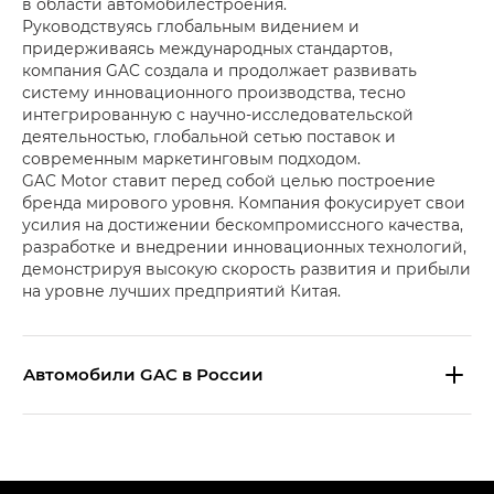
в области автомобилестроения.
Руководствуясь глобальным видением и
придерживаясь международных стандартов,
компания GAC создала и продолжает развивать
систему инновационного производства, тесно
интегрированную с научно-исследовательской
деятельностью, глобальной сетью поставок и
современным маркетинговым подходом.
GAC Motor ставит перед собой целью построение
бренда мирового уровня. Компания фокусирует свои
усилия на достижении бескомпромиссного качества,
разработке и внедрении инновационных технологий,
демонстрируя высокую скорость развития и прибыли
на уровне лучших предприятий Китая.
Aвтомобили GAC в России
S9 — Эс 9 (S9) в комплектации
Эс Икс ПРЕМИУМ — SX PREMIUM