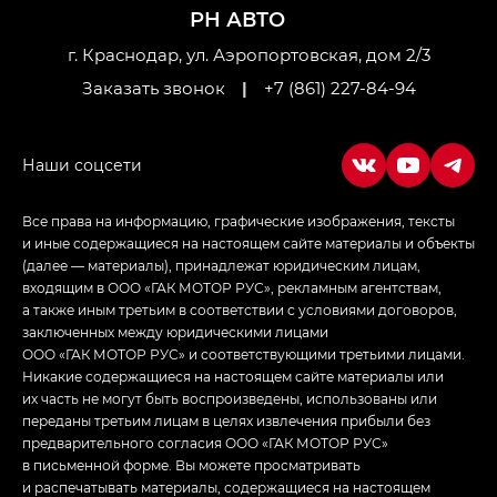
Джи Ти — GT, Джи Икс — GX,
РН АВТО
Джи Икс ПРЕМИУМ — GX PREMIUM, ЛАУНЖ —
LOUNGE
г. Краснодар, ул. Аэропортовская, дом 2/3
Заказать звонок
|
+7 (861) 227-84-94
Empow — Эмпау (Empow) в комплектации
Джи Эс — GS, Джи Эль с элементы экстерьера
в спортивном стиле — GL
(S-Style)
Все права на информацию, графические изображения, тексты
и иные содержащиеся на настоящем сайте материалы и объекты
(далее — материалы), принадлежат юридическим лицам,
входящим в ООО «ГАК МОТОР РУС», рекламным агентствам,
а также иным третьим в соответствии с условиями договоров,
заключенных между юридическими лицами
ООО «ГАК МОТОР РУС» и соответствующими третьими лицами.
Никакие содержащиеся на настоящем сайте материалы или
их часть не могут быть воспроизведены, использованы или
переданы третьим лицам в целях извлечения прибыли без
предварительного согласия ООО «ГАК МОТОР РУС»
в письменной форме. Вы можете просматривать
и распечатывать материалы, содержащиеся на настоящем