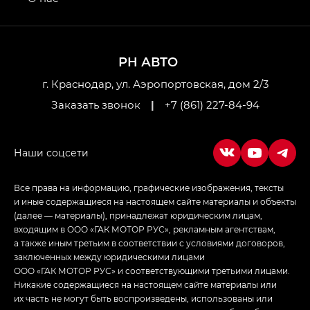
GL AWD
M8 — Эм 8 (M8) в комплектациях Джи Эль — GL,
Джи Ти — GT, Джи Икс — GX,
РН АВТО
Джи Икс ПРЕМИУМ — GX PREMIUM, ЛАУНЖ —
LOUNGE
г. Краснодар, ул. Аэропортовская, дом 2/3
Заказать звонок
|
+7 (861) 227-84-94
Empow — Эмпау (Empow) в комплектации
Джи Эс — GS, Джи Эль с элементы экстерьера
в спортивном стиле — GL
(S-Style)
Все права на информацию, графические изображения, тексты
и иные содержащиеся на настоящем сайте материалы и объекты
(далее — материалы), принадлежат юридическим лицам,
входящим в ООО «ГАК МОТОР РУС», рекламным агентствам,
а также иным третьим в соответствии с условиями договоров,
заключенных между юридическими лицами
ООО «ГАК МОТОР РУС» и соответствующими третьими лицами.
Никакие содержащиеся на настоящем сайте материалы или
их часть не могут быть воспроизведены, использованы или