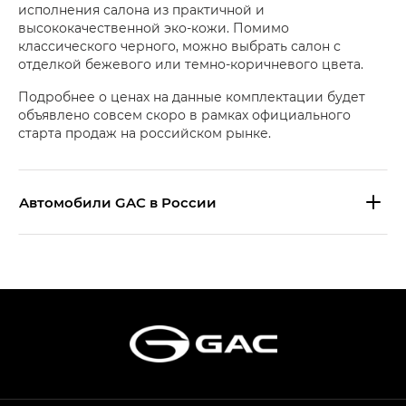
исполнения салона из практичной и
высококачественной эко-кожи. Помимо
классического черного, можно выбрать салон с
отделкой бежевого или темно-коричневого цвета.
Подробнее о ценах на данные комплектации будет
объявлено совсем скоро в рамках официального
старта продаж на российском рынке.
Aвтомобили GAC в России
S9 — Эс 9 (S9) в комплектации
Эс Икс ПРЕМИУМ — SX PREMIUM
S7 — Эс 7 (S7) в комплектациях
Эс Икс ПРЕМИУМ — SX PREMIUM, Эс Тэ — ST
HYPTEC HT — Хайптек Эйч Ти (HYPTEC HT)
в комплектации Экс ПРЕМИУМ — EX PREMIUM