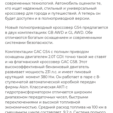
современных технологий. Автомобиль оценили те,
кто ищет надежный, стильный и универсальный
кроссовер для города и путешествий. А теперь он
будет доступен и в полноприводной версии.
Новый полноприводный кроссовер GS4 предлагается
в двух комплектациях: GB AWD и GL AWD. Обе
отличаются богатым оснащением и современными
системами безопасности.
Комплектации GАC GS4 c полным приводом
оснащены двигателем 2.0T GDI: точно такой же ставят
и на флагманский кроссовер GAC GS8. Этот
высокоэффективный бензиновый двигатель
развивает мощность 231 л.с. и имеет пиковый
крутящий момент 380 Нм. Он работает в паре с 8-
ступенчатой автоматической коробкой передач
фирмы Aisin. Классическая АКП с
гидротрансформатором отличается широким
диапазоном передаточных чисел, быстрыми
переключениями и высокой топливной
экономичностью. Средний расход топлива на 100 км в
смешанном цикле составляет 9,2 л. Система полного