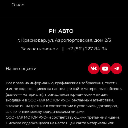
привод — GB AWD, Джи Эль Полный привод —
О нас
GL AWD
M8 — Эм 8 (M8) в комплектациях Джи Эль — GL,
Джи Ти — GT, Джи Икс — GX,
РН АВТО
Джи Икс ПРЕМИУМ — GX PREMIUM, ЛАУНЖ —
LOUNGE
г. Краснодар, ул. Аэропортовская, дом 2/3
Заказать звонок
|
+7 (861) 227-84-94
Empow — Эмпау (Empow) в комплектации
Джи Эс — GS, Джи Эль с элементы экстерьера
в спортивном стиле — GL
(S-Style)
Все права на информацию, графические изображения, тексты
и иные содержащиеся на настоящем сайте материалы и объекты
(далее — материалы), принадлежат юридическим лицам,
входящим в ООО «ГАК МОТОР РУС», рекламным агентствам,
а также иным третьим в соответствии с условиями договоров,
заключенных между юридическими лицами
ООО «ГАК МОТОР РУС» и соответствующими третьими лицами.
Никакие содержащиеся на настоящем сайте материалы или