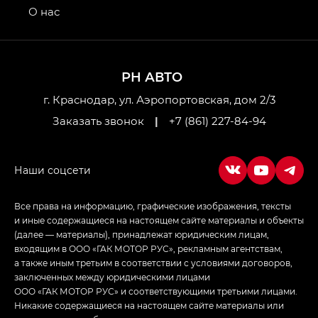
привод — GB AWD, Джи Эль Полный привод —
О нас
GL AWD
M8 — Эм 8 (M8) в комплектациях Джи Эль — GL,
Джи Ти — GT, Джи Икс — GX,
РН АВТО
Джи Икс ПРЕМИУМ — GX PREMIUM, ЛАУНЖ —
LOUNGE
г. Краснодар, ул. Аэропортовская, дом 2/3
Заказать звонок
|
+7 (861) 227-84-94
Empow — Эмпау (Empow) в комплектации
Джи Эс — GS, Джи Эль с элементы экстерьера
в спортивном стиле — GL
(S-Style)
Все права на информацию, графические изображения, тексты
и иные содержащиеся на настоящем сайте материалы и объекты
(далее — материалы), принадлежат юридическим лицам,
входящим в ООО «ГАК МОТОР РУС», рекламным агентствам,
а также иным третьим в соответствии с условиями договоров,
заключенных между юридическими лицами
ООО «ГАК МОТОР РУС» и соответствующими третьими лицами.
Никакие содержащиеся на настоящем сайте материалы или