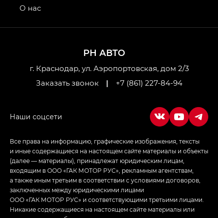
привод — GB AWD, Джи Эль Полный привод —
О нас
GL AWD
M8 — Эм 8 (M8) в комплектациях Джи Эль — GL,
Джи Ти — GT, Джи Икс — GX,
РН АВТО
Джи Икс ПРЕМИУМ — GX PREMIUM, ЛАУНЖ —
LOUNGE
г. Краснодар, ул. Аэропортовская, дом 2/3
Заказать звонок
|
+7 (861) 227-84-94
Empow — Эмпау (Empow) в комплектации
Джи Эс — GS, Джи Эль с элементы экстерьера
в спортивном стиле — GL
(S-Style)
Все права на информацию, графические изображения, тексты
и иные содержащиеся на настоящем сайте материалы и объекты
(далее — материалы), принадлежат юридическим лицам,
входящим в ООО «ГАК МОТОР РУС», рекламным агентствам,
а также иным третьим в соответствии с условиями договоров,
заключенных между юридическими лицами
ООО «ГАК МОТОР РУС» и соответствующими третьими лицами.
Никакие содержащиеся на настоящем сайте материалы или