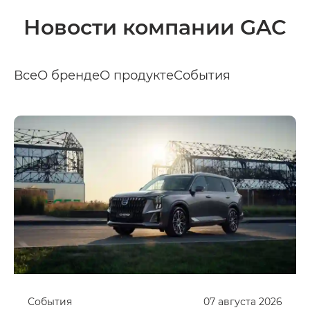
Новости компании GAC
Все
О бренде
О продукте
События
События
07
августа
2026