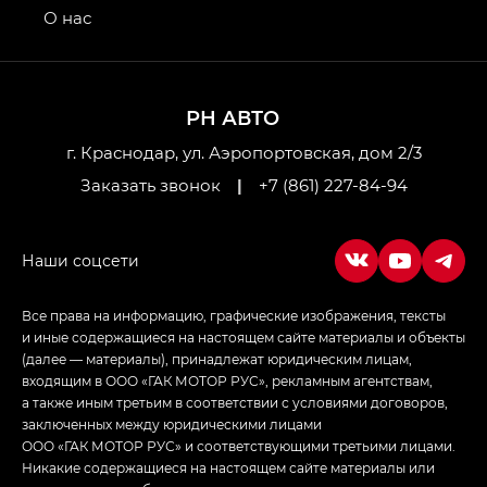
привод — GB AWD, Джи Эль Полный привод —
О нас
GL AWD
M8 — Эм 8 (M8) в комплектациях Джи Эль — GL,
Джи Ти — GT, Джи Икс — GX,
РН АВТО
Джи Икс ПРЕМИУМ — GX PREMIUM, ЛАУНЖ —
LOUNGE
г. Краснодар, ул. Аэропортовская, дом 2/3
Заказать звонок
|
+7 (861) 227-84-94
Empow — Эмпау (Empow) в комплектации
Джи Эс — GS, Джи Эль с элементы экстерьера
в спортивном стиле — GL
(S-Style)
Все права на информацию, графические изображения, тексты
и иные содержащиеся на настоящем сайте материалы и объекты
(далее — материалы), принадлежат юридическим лицам,
входящим в ООО «ГАК МОТОР РУС», рекламным агентствам,
а также иным третьим в соответствии с условиями договоров,
заключенных между юридическими лицами
ООО «ГАК МОТОР РУС» и соответствующими третьими лицами.
Никакие содержащиеся на настоящем сайте материалы или