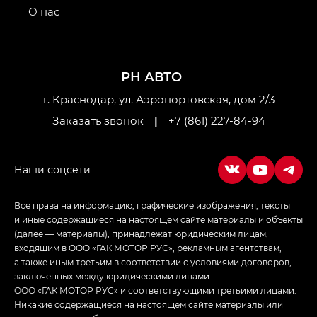
привод — GB AWD, Джи Эль Полный привод —
О нас
GL AWD
M8 — Эм 8 (M8) в комплектациях Джи Эль — GL,
Джи Ти — GT, Джи Икс — GX,
РН АВТО
Джи Икс ПРЕМИУМ — GX PREMIUM, ЛАУНЖ —
LOUNGE
г. Краснодар, ул. Аэропортовская, дом 2/3
Заказать звонок
|
+7 (861) 227-84-94
Empow — Эмпау (Empow) в комплектации
Джи Эс — GS, Джи Эль с элементы экстерьера
в спортивном стиле — GL
(S-Style)
Все права на информацию, графические изображения, тексты
и иные содержащиеся на настоящем сайте материалы и объекты
(далее — материалы), принадлежат юридическим лицам,
входящим в ООО «ГАК МОТОР РУС», рекламным агентствам,
а также иным третьим в соответствии с условиями договоров,
заключенных между юридическими лицами
ООО «ГАК МОТОР РУС» и соответствующими третьими лицами.
Никакие содержащиеся на настоящем сайте материалы или