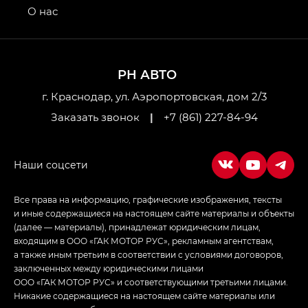
привод — GB AWD, Джи Эль Полный привод —
О нас
GL AWD
M8 — Эм 8 (M8) в комплектациях Джи Эль — GL,
Джи Ти — GT, Джи Икс — GX,
РН АВТО
Джи Икс ПРЕМИУМ — GX PREMIUM, ЛАУНЖ —
LOUNGE
г. Краснодар, ул. Аэропортовская, дом 2/3
Заказать звонок
|
+7 (861) 227-84-94
Empow — Эмпау (Empow) в комплектации
Джи Эс — GS, Джи Эль с элементы экстерьера
в спортивном стиле — GL
(S-Style)
Все права на информацию, графические изображения, тексты
и иные содержащиеся на настоящем сайте материалы и объекты
(далее — материалы), принадлежат юридическим лицам,
входящим в ООО «ГАК МОТОР РУС», рекламным агентствам,
а также иным третьим в соответствии с условиями договоров,
заключенных между юридическими лицами
ООО «ГАК МОТОР РУС» и соответствующими третьими лицами.
Никакие содержащиеся на настоящем сайте материалы или