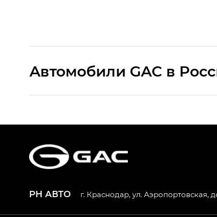
Aвтомобили GAC в Рос
S9 — Эс 9 (S9) в комплектации Эс Икс 
S7 — Эс 7 (S7) в комплектациях Эс Икс П
HYPTEC HT — Хайптек Эйч Ти (HYPTEC H
AION V — Айон Ви в комплектациях Экс 
РН АВТО
г. Краснодар, ул. Аэропортовская, д
GS8 — Джи Эс 8 (GS8) в комплектациях 
GL