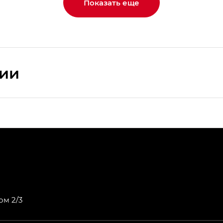
Показать еще
сии
ПРЕМИУМ — SX PREMIUM
РЕМИУМ — SX PREMIUM, Эс Тэ — ST
T) в комплектации Экс ПРЕМИУМ — EX PREMIUM
— EX, Экс ПРЕМИУМ — EX Premium
ом 2/3
Джи Эс 8 ТРЭВЕЛЛЕР — GS8 TRAVELLER, Джи Икс ПРЕ