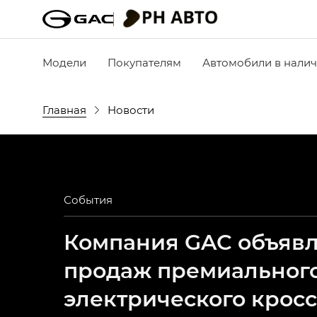
Модели
Покупателям
Автомобили в нали
Главная
Новости
События
Компания GAC объявля
продаж премиальног
электрического крос