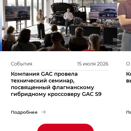
События
15
июля
2026
О
Компания GAC провела
К
технический семинар,
в
посвященный флагманскому
гибридному кроссоверу GAC S9
Подробнее
П