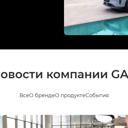
овости компании G
Все
О бренде
О продукте
События