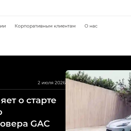
чии
Корпоративным клиентам
О нас
2 июля 2026
ет о старте
о
совера GAC