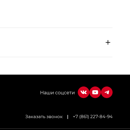
Заказать звонок
|
+7 (861) 227-84-94
МИУМ — GX PREMIUM, Джи Эти — GT, Джи Эль —