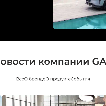
овости компании G
Все
О бренде
О продукте
События