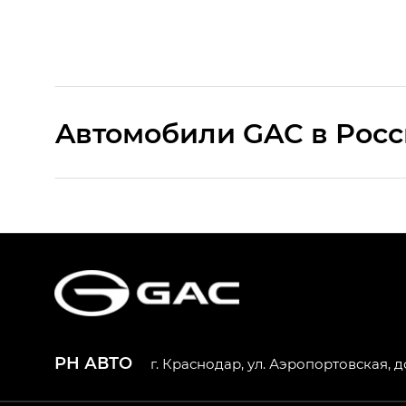
Aвтомобили GAC в Рос
S9 — Эс 9 (S9) в комплектации Эс Икс 
S7 — Эс 7 (S7) в комплектациях Эс Икс П
HYPTEC HT — Хайптек Эйч Ти (HYPTEC H
AION V — Айон Ви в комплектациях Экс 
РН АВТО
г. Краснодар, ул. Аэропортовская, д
GS8 — Джи Эс 8 (GS8) в комплектациях 
GL