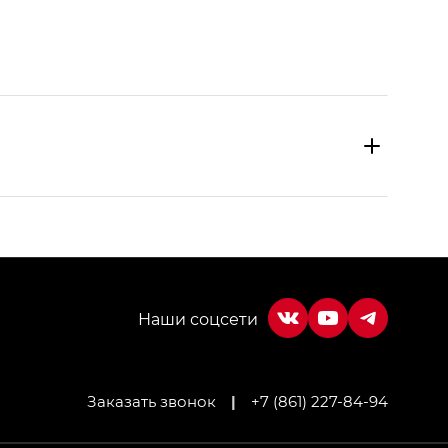
Заказать звонок
|
+7 (861) 227-84-94
МИУМ — GX PREMIUM, Джи Эти — GT, Джи Эль —