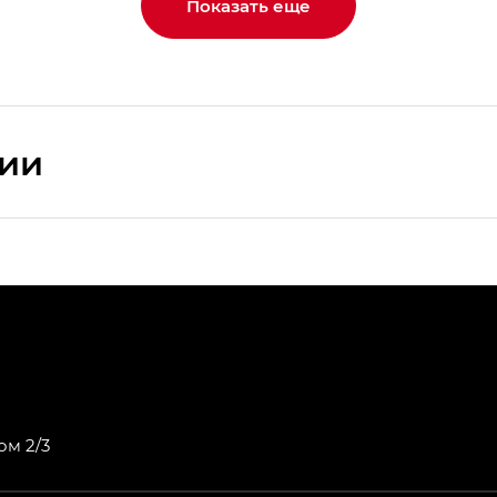
Показать еще
сии
ПРЕМИУМ — SX PREMIUM
РЕМИУМ — SX PREMIUM, Эс Тэ — ST
T) в комплектации Экс ПРЕМИУМ — EX PREMIUM
— EX, Экс ПРЕМИУМ — EX Premium
ом 2/3
Джи Эс 8 ТРЭВЕЛЛЕР — GS8 TRAVELLER, Джи Икс ПРЕ