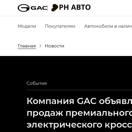
Модели
Покупателям
Автомобили в нали
Главная
Новости
События
Компания GAC объявля
продаж премиальног
электрического крос