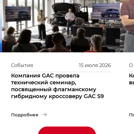
События
15
июля
2026
О
Компания GAC провела
К
технический семинар,
в
посвященный флагманскому
гибридному кроссоверу GAC S9
Подробнее
П