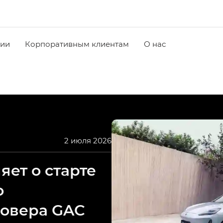
чии
Корпоративным клиентам
О нас
2 июля 2026
ет о старте
о
совера GAC