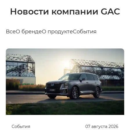
Новости компании GAC
Все
О бренде
О продукте
События
События
07
августа
2026