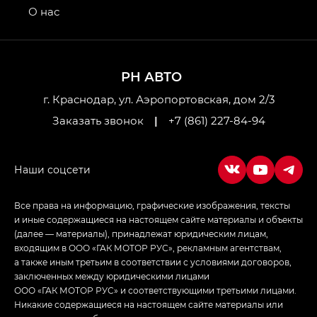
привод — GB AWD, Джи Эль Полный привод —
О нас
GL AWD
M8 — Эм 8 (M8) в комплектациях Джи Эль — GL,
Джи Ти — GT, Джи Икс — GX,
РН АВТО
Джи Икс ПРЕМИУМ — GX PREMIUM, ЛАУНЖ —
LOUNGE
г. Краснодар, ул. Аэропортовская, дом 2/3
Заказать звонок
|
+7 (861) 227-84-94
Empow — Эмпау (Empow) в комплектации
Джи Эс — GS, Джи Эль с элементы экстерьера
в спортивном стиле — GL
(S-Style)
Все права на информацию, графические изображения, тексты
и иные содержащиеся на настоящем сайте материалы и объекты
(далее — материалы), принадлежат юридическим лицам,
входящим в ООО «ГАК МОТОР РУС», рекламным агентствам,
а также иным третьим в соответствии с условиями договоров,
заключенных между юридическими лицами
ООО «ГАК МОТОР РУС» и соответствующими третьими лицами.
Никакие содержащиеся на настоящем сайте материалы или