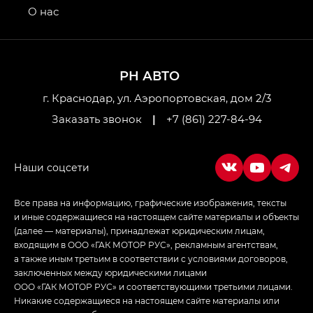
привод — GB AWD, Джи Эль Полный привод —
О нас
GL AWD
M8 — Эм 8 (M8) в комплектациях Джи Эль — GL,
Джи Ти — GT, Джи Икс — GX,
РН АВТО
Джи Икс ПРЕМИУМ — GX PREMIUM, ЛАУНЖ —
LOUNGE
г. Краснодар, ул. Аэропортовская, дом 2/3
Заказать звонок
|
+7 (861) 227-84-94
Empow — Эмпау (Empow) в комплектации
Джи Эс — GS, Джи Эль с элементы экстерьера
в спортивном стиле — GL
(S-Style)
Все права на информацию, графические изображения, тексты
и иные содержащиеся на настоящем сайте материалы и объекты
(далее — материалы), принадлежат юридическим лицам,
входящим в ООО «ГАК МОТОР РУС», рекламным агентствам,
а также иным третьим в соответствии с условиями договоров,
заключенных между юридическими лицами
ООО «ГАК МОТОР РУС» и соответствующими третьими лицами.
Никакие содержащиеся на настоящем сайте материалы или