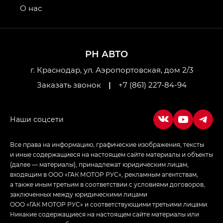
привод — GB AWD, Джи Эль Полный привод —
О нас
GL AWD
M8 — Эм 8 (M8) в комплектациях Джи Эль — GL,
Джи Ти — GT, Джи Икс — GX,
РН АВТО
Джи Икс ПРЕМИУМ — GX PREMIUM, ЛАУНЖ —
LOUNGE
г. Краснодар, ул. Аэропортовская, дом 2/3
Заказать звонок
|
+7 (861) 227-84-94
Empow — Эмпау (Empow) в комплектации
Джи Эс — GS, Джи Эль с элементы экстерьера
в спортивном стиле — GL
(S-Style)
Все права на информацию, графические изображения, тексты
и иные содержащиеся на настоящем сайте материалы и объекты
(далее — материалы), принадлежат юридическим лицам,
входящим в ООО «ГАК МОТОР РУС», рекламным агентствам,
а также иным третьим в соответствии с условиями договоров,
заключенных между юридическими лицами
ООО «ГАК МОТОР РУС» и соответствующими третьими лицами.
Никакие содержащиеся на настоящем сайте материалы или